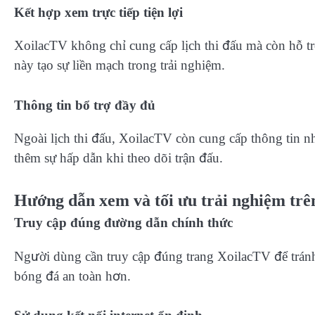
Kết hợp xem trực tiếp tiện lợi
XoilacTV không chỉ cung cấp lịch thi đấu mà còn hỗ trợ
này tạo sự liền mạch trong trải nghiệm.
Thông tin bổ trợ đầy đủ
Ngoài lịch thi đấu, XoilacTV còn cung cấp thông tin n
thêm sự hấp dẫn khi theo dõi trận đấu.
Hướng dẫn xem và tối ưu trải nghiệm tr
Truy cập đúng đường dẫn chính thức
Người dùng cần truy cập đúng trang XoilacTV để tránh
bóng đá an toàn hơn.