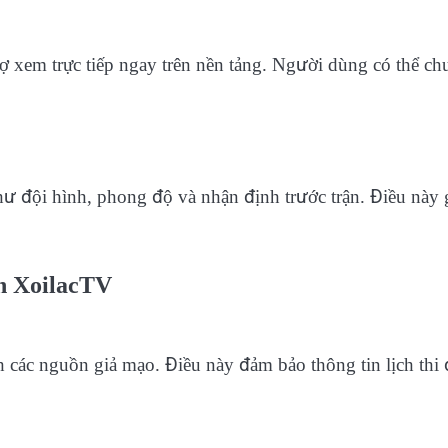
 xem trực tiếp ngay trên nền tảng. Người dùng có thể chuy
hư đội hình, phong độ và nhận định trước trận. Điều này
ên XoilacTV
 các nguồn giả mạo. Điều này đảm bảo thông tin lịch thi 