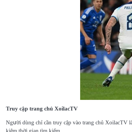
Truy cập trang chủ XoilacTV
Người dùng chỉ cần truy cập vào trang chủ XoilacTV là c
kiệm thời gian tìm kiếm.