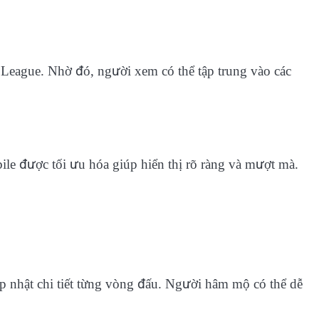
League. Nhờ đó, người xem có thể tập trung vào các
bile được tối ưu hóa giúp hiển thị rõ ràng và mượt mà.
p nhật chi tiết từng vòng đấu. Người hâm mộ có thể dễ