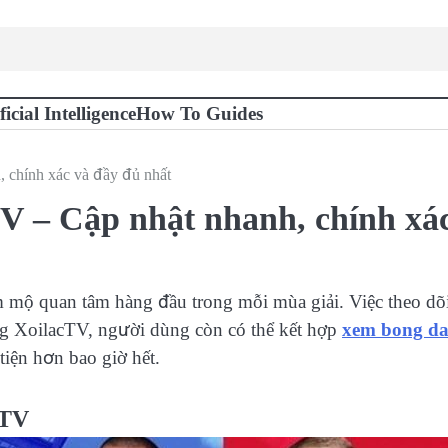
ficial Intelligence
How To Guides
, chính xác và đầy đủ nhất
TV – Cập nhật nhanh, chính xá
m mộ quan tâm hàng đầu trong mỗi mùa giải. Việc theo dõi
tảng XoilacTV, người dùng còn có thể kết hợp
xem bong da 
tiện hơn bao giờ hết.
cTV