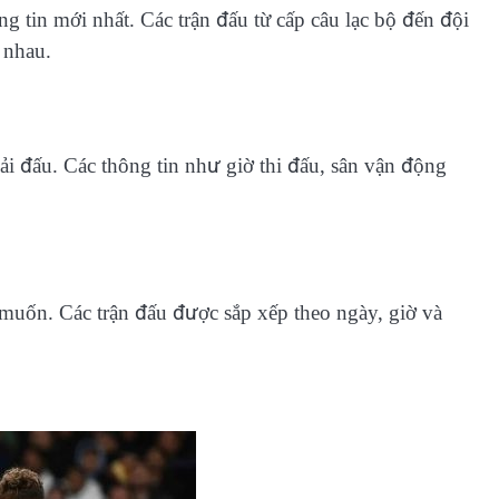
g tin mới nhất. Các trận đấu từ cấp câu lạc bộ đến đội
 nhau.
ải đấu. Các thông tin như giờ thi đấu, sân vận động
.
 muốn. Các trận đấu được sắp xếp theo ngày, giờ và