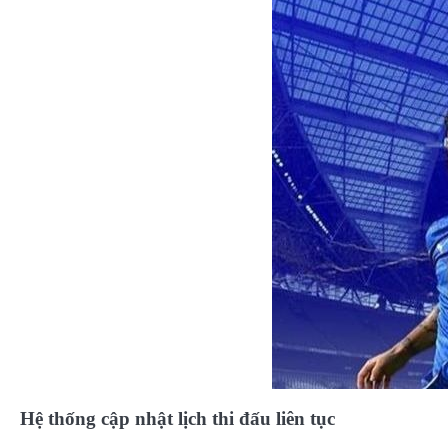
Hệ thống cập nhật lịch thi đấu liên tục