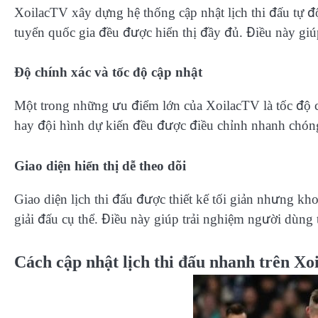
XoilacTV xây dựng hệ thống cập nhật lịch thi đấu tự độ
tuyển quốc gia đều được hiển thị đầy đủ. Điều này g
Độ chính xác và tốc độ cập nhật
Một trong những ưu điểm lớn của XoilacTV là tốc độ cậ
hay đội hình dự kiến đều được điều chỉnh nhanh chón
Giao diện hiển thị dễ theo dõi
Giao diện lịch thi đấu được thiết kế tối giản nhưng k
giải đấu cụ thể. Điều này giúp trải nghiệm người dùng 
Cách cập nhật lịch thi đấu nhanh trên X